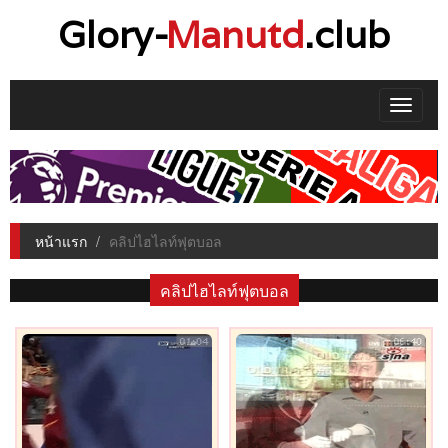
Glory-
Manutd
.club
Toggle
navigat
หน้าแรก
คลิปไฮไลท์ฟุตบอล
คลิปไฮไลท์ฟุตบอล