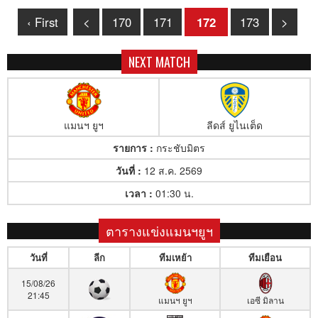
‹ First
<
170
171
172
173
>
NEXT MATCH
แมนฯ ยูฯ
ลีดส์ ยูไนเต็ด
รายการ :
กระชับมิตร
วันที่ :
12 ส.ค. 2569
เวลา :
01:30 น.
ตารางแข่งแมนฯยูฯ
วันที่
ลีก
ทีมเหย้า
ทีมเยือน
15/08/26
21:45
แมนฯ ยูฯ
เอซี มิลาน