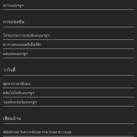
ข่าวแมนฯยูฯ
การแข่งขัน
โปรแกรมการแข่งขันแมนฯยูฯ
ตารางคะแนนพรีเมียร์ลีก
ผลบอลแมนฯยูฯ
วาไรตี้
พูดจาภาษาผีแดง
คลิปไฮไลท์แมนฯยูฯ
วอลล์เปเปอร์แมนฯยูฯ
เพื่อนบ้าน
skball.net วิเคราะห์บอล ราคาบอล ข่าวบอล