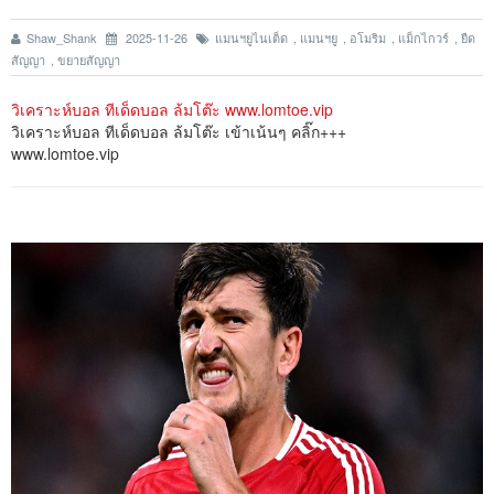
Shaw_Shank
2025-11-26
แมนฯยูไนเต็ด
,
แมนฯยู
,
อโมริม
,
แม็กไกวร์
,
ยืด
สัญญา
,
ขยายสัญญา
วิเคราะห์บอล ทีเด็ดบอล ล้มโต๊ะ www.lomtoe.vip
วิเคราะห์บอล ทีเด็ดบอล ล้มโต๊ะ เข้าเน้นๆ คลิ๊ก+++
www.lomtoe.vip