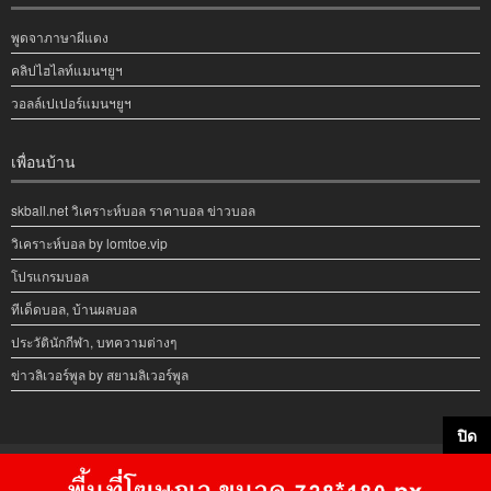
พูดจาภาษาผีแดง
คลิปไฮไลท์แมนฯยูฯ
วอลล์เปเปอร์แมนฯยูฯ
เพื่อนบ้าน
skball.net วิเคราะห์บอล ราคาบอล ข่าวบอล
วิเคราะห์บอล by lomtoe.vip
โปรแกรมบอล
ทีเด็ดบอล, บ้านผลบอล
ประวัตินักกีฬา, บทความต่างๆ
ข่าวลิเวอร์พูล by สยามลิเวอร์พูล
ปิด
Copyright © 2008 https://www.glory-manutd.club