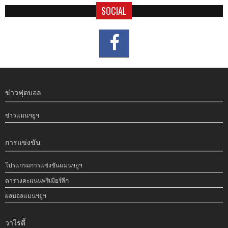
SOCIAL
ข่าวฟุตบอล
ข่าวแมนฯยูฯ
การแข่งขัน
โปรแกรมการแข่งขันแมนฯยูฯ
ตารางคะแนนพรีเมียร์ลีก
ผลบอลแมนฯยูฯ
วาไรตี้