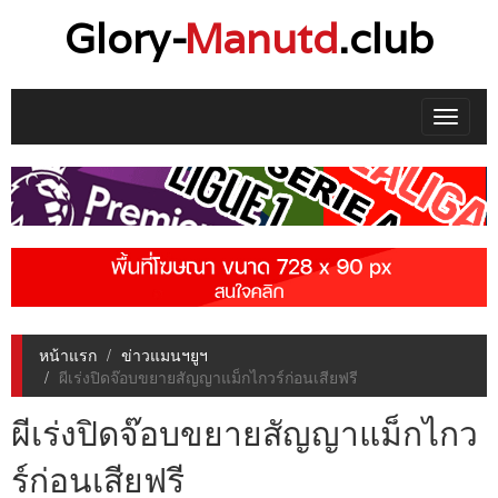
Glory-
Manutd
.club
Toggle
navigat
หน้าแรก
ข่าวแมนฯยูฯ
ผีเร่งปิดจ๊อบขยายสัญญาแม็กไกวร์ก่อนเสียฟรี
ผีเร่งปิดจ๊อบขยายสัญญาแม็กไกว
ร์ก่อนเสียฟรี