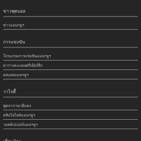
ข่าวฟุตบอล
ข่าวแมนฯยูฯ
การแข่งขัน
โปรแกรมการแข่งขันแมนฯยูฯ
ตารางคะแนนพรีเมียร์ลีก
ผลบอลแมนฯยูฯ
วาไรตี้
พูดจาภาษาผีแดง
คลิปไฮไลท์แมนฯยูฯ
วอลล์เปเปอร์แมนฯยูฯ
เพื่อนบ้าน