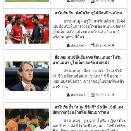
|
skadoosh
2025-10-20
อาโมริมยัน! ยังมั่นใจบรูโน่มือหนึ่งจุดโทษ
ข่าวแมนยู - บรูโน่ แฟร์นันด์ส จะยังคง
เป็นมือหนึ่งในการยิงจุดโทษของแมนเชสเตอร์
ยูไนเต็ด ต่อไปแม้จะพลาดไปแล้ว 2 จาก 3
ครั้งในฤดูกาลนี้ก็ตา
|
skadoosh
2025-10-19
สื่อเผย! มันชินี่แย้มอาจเสียบแทนอาโมริม
หากแมนฯ ยูไนเต็ดปลดพ้นตำแหน่ง
ข่าวแมนยู - สื่อรายงานว่า โรแบร์โต้
มันชินี่ อดีตกุนซือแมนเชสเตอร์ ซิตี้ ออกมา
เผยแบบสุดช็อกว่า เขาอาจอยู่ในข่ายที่จะเข้า
มารับงาน
|
skadoosh
2025-10-19
อาโมริมย้ำ "เมนู-เซิร์กซี" ยังเป็นแข้งผีแดง
ปัดข่าวเตรียมย้ายทีมเดือนมกราคม
ข่าวแมนยู - รูเบน อาโมริม ปฏิเสธที่จะ
ตอบรับข่าวลือที่ว่า โคบี เมนู และ โจชัว เซิร์ก
ซี จะย้ายออกจาก แมนเชสเตอร์ ยูไนเต็ด