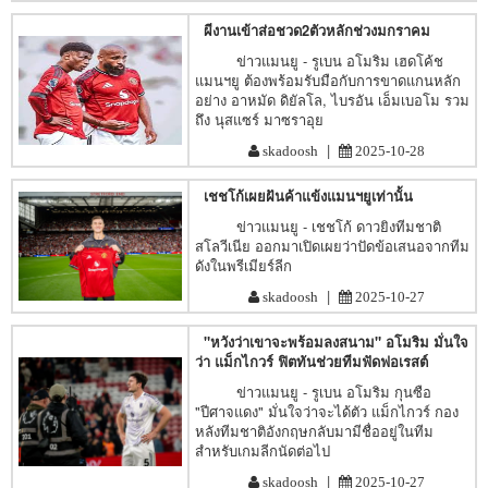
ผีงานเข้าส่อชวด2ตัวหลักช่วงมกราคม
ข่าวแมนยู - รูเบน อโมริม เฮดโค้ช
แมนฯยู ต้องพร้อมรับมือกับการขาดแกนหลัก
อย่าง อาหมัด ดิยัลโล, ไบรอัน เอ็มเบอโม รวม
ถึง นุสแซร์ มาซราอุย
|
skadoosh
2025-10-28
เชชโก้เผยฝันค้าแข้งแมนฯยูเท่านั้น
ข่าวแมนยู - เชชโก้ ดาวยิงทีมชาติ
สโลวีเนีย ออกมาเปิดเผยว่าปัดข้อเสนอจากทีม
ดังในพรีเมียร์ลีก
|
skadoosh
2025-10-27
"หวังว่าเขาจะพร้อมลงสนาม" อโมริม มั่นใจ
ว่า แม็กไกวร์ ฟิตทันช่วยทีมฟัดฟอเรสต์
ข่าวแมนยู - รูเบน อโมริม กุนซือ
"ปีศาจแดง" มั่นใจว่าจะได้ตัว แม็กไกวร์ กอง
หลังทีมชาติอังกฤษกลับมามีชื่ออยู่ในทีม
สำหรับเกมลีกนัดต่อไป
|
skadoosh
2025-10-27