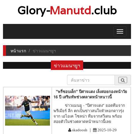
Glory-
Manutd
.club
Toggle
navigat
หน้าแรก
ข่าวแมนฯยูฯ
ข่าวแมนฯยูฯ
"พรี่ชอบเด็ก" ปีศาจแดง เล็งสอยกองหน้าวัย
16 ปี เสริมทัพช่วงตลาดหน้าหนาวนี้
ข่าวแมนยู - "ปีศาจแดง" ยอดทีมจาก
พรีเมียร์ ลีก ตกเป็นข่าวสนใจหัวหอกดาวรุ่ง
จาก เอไอเค โซลน่า ทีมจากสวีเดน พร้อม
สอยตัวในช่วงตลาดหน้าหนาวนี้เลย
|
skadoosh
2025-10-29